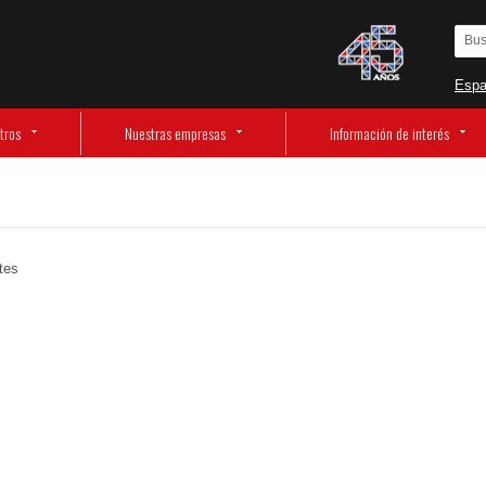
Espa
tros
Nuestras empresas
Información de interés
tes