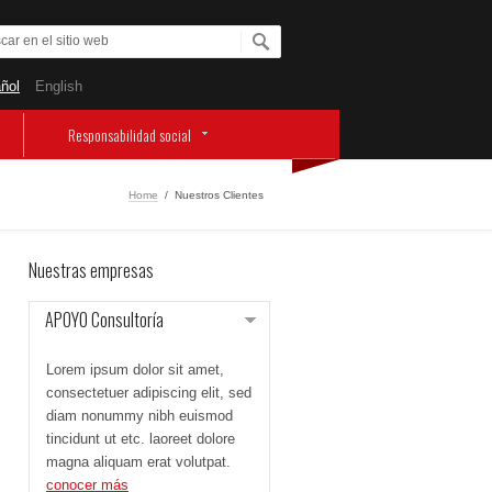
ñol
English
Responsabilidad social
Home
/
Nuestros Clientes
Nuestras empresas
APOYO Consultoría
Lorem ipsum dolor sit amet,
consectetuer adipiscing elit, sed
diam nonummy nibh euismod
tincidunt ut etc. laoreet dolore
magna aliquam erat volutpat.
conocer más