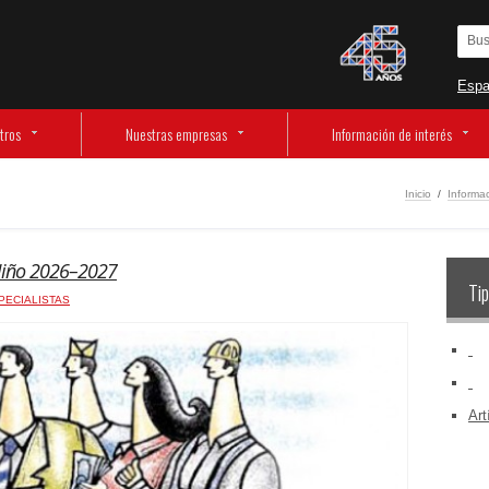
Espa
tros
Nuestras empresas
Información de interés
Inicio
/
Informac
Niño 2026–2027
Tip
PECIALISTAS
‏‏‎ ‎
‏‏‎ ‎
Art