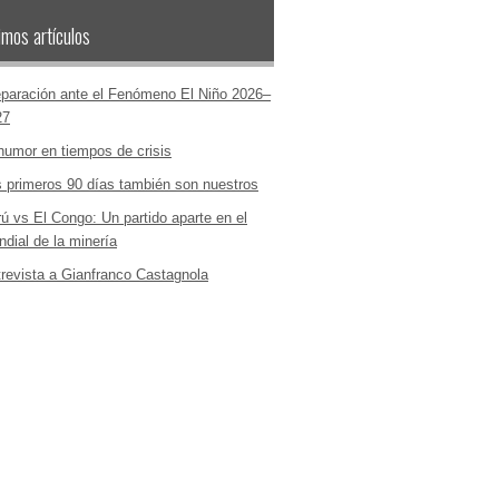
imos artículos
paración ante el Fenómeno El Niño 2026–
27
humor en tiempos de crisis
 primeros 90 días también son nuestros
ú vs El Congo: Un partido aparte en el
dial de la minería
revista a Gianfranco Castagnola