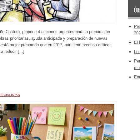
Últ
Pre
ño Costero, propone 4 acciones urgentes para la preparación
20
bras prioritarias, ayuda anticipada y preparación de nuevas
El 
 está mejor preparado que en 2017, aún tiene brechas críticas
a reducir […]
Los
Per
mun
Ent
PECIALISTAS