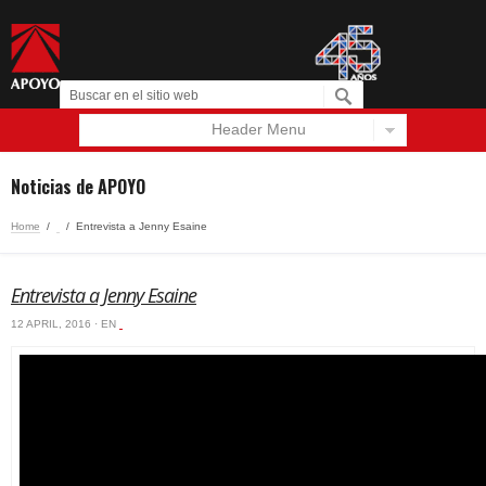
Header Menu
Español
English
Noticias de APOYO
Home
/
‏‏‎ ‎
/
Entrevista a Jenny Esaine
Entrevista a Jenny Esaine
12 APRIL, 2016 · EN
‏‏‎ ‎