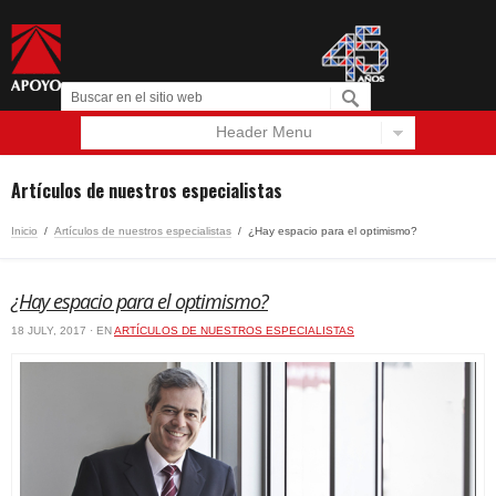
Header Menu
Español
English
Artículos de nuestros especialistas
Inicio
/
Artículos de nuestros especialistas
/
¿Hay espacio para el optimismo?
¿Hay espacio para el optimismo?
18 JULY, 2017 · EN
ARTÍCULOS DE NUESTROS ESPECIALISTAS