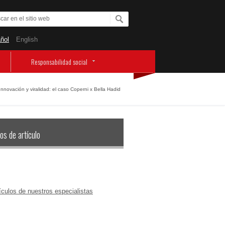
ñol
English
Responsabilidad social
Innovación y viralidad: el caso Coperni x Bella Hadid
os de artículo
ículos de nuestros especialistas