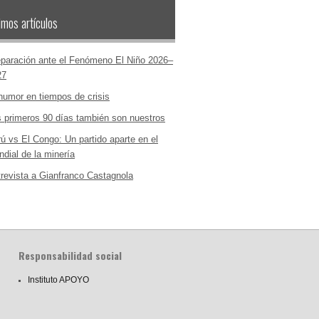
imos artículos
paración ante el Fenómeno El Niño 2026–
27
humor en tiempos de crisis
 primeros 90 días también son nuestros
ú vs El Congo: Un partido aparte en el
dial de la minería
revista a Gianfranco Castagnola
Responsabilidad social
Instituto APOYO