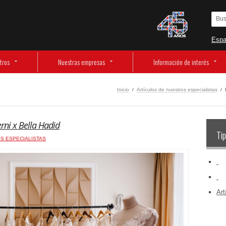
Espa
tros
Nuestras empresas
Información de interés
Inicio
/
Artículos de nuestros especialistas
/
erni x Bella Hadid
Tip
S ESPECIALISTAS
‏‏‎ ‎
‏‏‎ ‎
Art