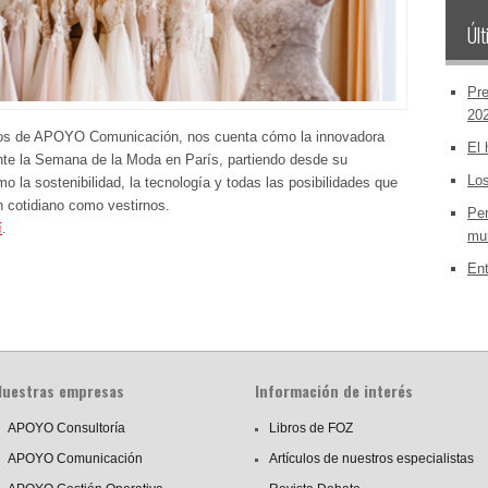
Últ
Pre
20
ctos de APOYO Comunicación, nos cuenta cómo la innovadora
El 
nte la Semana de la Moda en París, partiendo desde su
Los
 la sostenibilidad, la tecnología y todas las posibilidades que
n cotidiano como vestirnos.
Per
í
.
mun
Ent
Nuestras empresas
Información de interés
APOYO Consultoría
Libros de FOZ
APOYO Comunicación
Artículos de nuestros especialistas