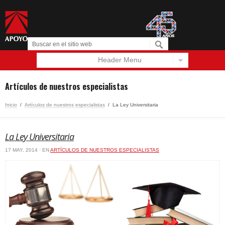
Header Menu
Español
English
Artículos de nuestros especialistas
Inicio
/
Artículos de nuestros especialistas
/
La Ley Universitaria
La Ley Universitaria
17 MAY, 2014 · EN
ARTÍCULOS DE NUESTROS ESPECIALISTAS