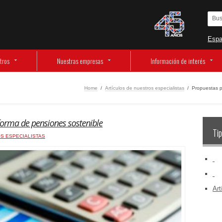
Espa
tros
Nuestras empresas
Información de interés
Home
/
Artículos de nuestros especialistas
/
Propuestas p
forma de pensiones sostenible
Tip
S ESPECIALISTAS
‏‏‎ ‎
‏‏‎ ‎
Art