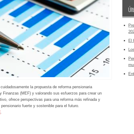
Últ
Pre
20
El 
Los
Per
mun
Ent
uidadosamente la propuesta de reforma pensionaria
 y Finanzas (MEF) y valorando sus esfuerzos para crear un
ativo, ofrece perspectivas para una reforma más refinada y
 pensionario fuerte y sostenible para el futuro.
í
.