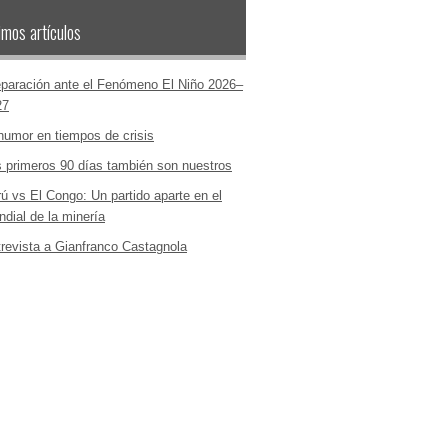
imos artículos
paración ante el Fenómeno El Niño 2026–
27
humor en tiempos de crisis
 primeros 90 días también son nuestros
ú vs El Congo: Un partido aparte en el
dial de la minería
revista a Gianfranco Castagnola