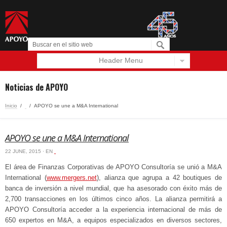
Header Menu
Español
English
Noticias de APOYO
Inicio
/
‏‏‎ ‎
/
APOYO se une a M&A International
APOYO se une a M&A International
22 JUNE, 2015 · EN
‏‏‎ ‎
El área de Finanzas Corporativas de APOYO Consultoría se unió a M&A
International (
www.mergers.net
), alianza que agrupa a 42 boutiques de
banca de inversión a nivel mundial, que ha asesorado con éxito más de
2,700 transacciones en los últimos cinco años. La alianza permitirá a
APOYO Consultoría acceder a la experiencia internacional de más de
650 expertos en M&A, a equipos especializados en diversos sectores,