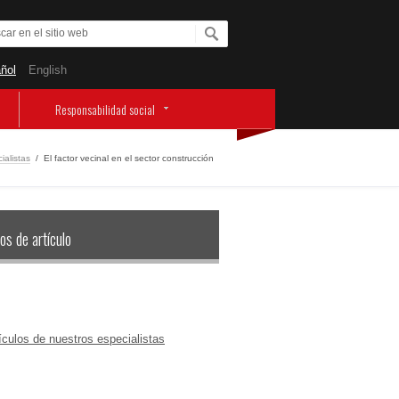
ñol
English
Responsabilidad social
ialistas
/
El factor vecinal en el sector construcción
os de artículo
ículos de nuestros especialistas