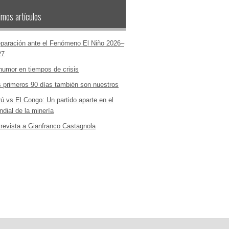
imos artículos
paración ante el Fenómeno El Niño 2026–
27
humor en tiempos de crisis
 primeros 90 días también son nuestros
ú vs El Congo: Un partido aparte en el
dial de la minería
revista a Gianfranco Castagnola