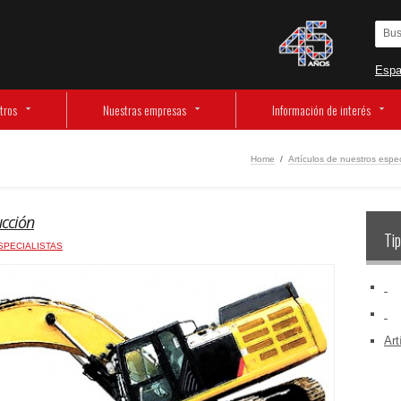
Espa
tros
Nuestras empresas
Información de interés
Home
/
Artículos de nuestros espec
ucción
Tip
SPECIALISTAS
‏‏‎ ‎
‏‏‎ ‎
Art