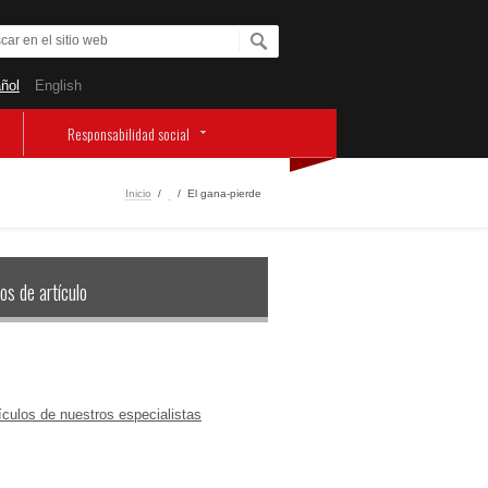
ñol
English
Responsabilidad social
Inicio
/
‏‏‎ ‎
/
El gana-pierde
os de artículo
ículos de nuestros especialistas