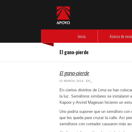
Header Menu
Inicio
Acerca de nosotros
- Nuestra experiencia
- Código de ética
Nuestras empresas
- APOYO Consultoría
- APOYO Comunicación
- APOYO Gestión Operativa
Información de interés
- Libros de FOZ
- Artículos de nuestros especialistas
- Revista Debate
Responsabilidad social
- Instituto APOYO
Inicio
Acerca de noso
El gana-pierde
El gana-pierde
01 MARCH, 2014 · EN
‏‏‎ ‎
En ciertos distritos de Lima se han coloc
la luz. Semáforos similares se instalaron
Kapoor y Arvind Magesan hicieron un estu
Uno podría suponer que un semáforo con c
que les queda para cruzar la calle. Así p
semáforos con contador causaron más ac