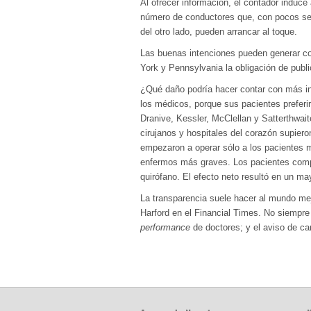
Al ofrecer información, el contador induce
número de conductores que, con pocos seg
del otro lado, pueden arrancar al toque.
Las buenas intenciones pueden generar co
York y Pennsylvania la obligación de publ
¿Qué daño podría hacer contar con más in
los médicos, porque sus pacientes preferi
Dranive, Kessler, McClellan y Satterthwai
cirujanos y hospitales del corazón supiero
empezaron a operar sólo a los pacientes m
enfermos más graves. Los pacientes comp
quirófano. El efecto neto resultó en un m
La transparencia suele hacer al mundo mej
Harford en el Financial Times. No siempre 
performance
de doctores; y el aviso de c