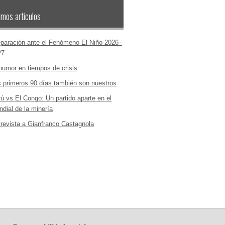
imos artículos
paración ante el Fenómeno El Niño 2026–
27
humor en tiempos de crisis
 primeros 90 días también son nuestros
ú vs El Congo: Un partido aparte en el
dial de la minería
revista a Gianfranco Castagnola