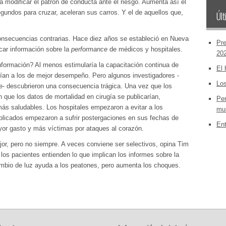
 a modificar el patrón de conducta ante el riesgo. Aumenta así el
undos para cruzar, aceleran sus carros. Y el de aquellos que,
Últ
nsecuencias contrarias. Hace diez años se estableció en Nueva
Pre
icar información sobre la
performance
de médicos y hospitales.
20
formación? Al menos estimularía la capacitación continua de
El 
rían a los de mejor desempeño. Pero algunos investigadores -
Los
te- descubrieron una consecuencia trágica. Una vez que los
n que los datos de mortalidad en cirugía se publicarían,
Per
ás saludables. Los hospitales empezaron a evitar a los
mun
licados empezaron a sufrir postergaciones en sus fechas de
Ent
ayor gasto y más víctimas por ataques al corazón.
or, pero no siempre. A veces conviene ser selectivos, opina Tim
los pacientes entienden lo que implican los informes sobre la
ambio de luz ayuda a los peatones, pero aumenta los choques.