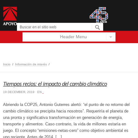
Header Menu
Español
English
‏‏‎ ‎
Inicio
/
Información de interés
/
‏‏‎ ‎
Tiempos recios: el impacto del cambio climático
19 DECEMBER, 2019 · EN
‏‏‎ ‎
Abriendo la COP25, Antonio Guterres alertó: “el punto de no retorno del
cambio climático se precipita hacia nosotros”. Requeriría el planeta de
una pronta y significativa transformación en generación de energía,
transporte y alimentos. Caso contrario, la vida de millones estaría en
juego. El concepto “emisiones-netas-cero” como objetivo ambiental es
uno reciente. Antes de 2014, […]