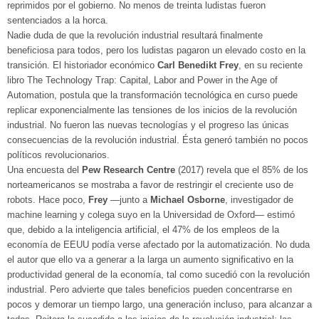
reprimidos por el gobierno. No menos de treinta ludistas fueron
sentenciados a la horca.
Nadie duda de que la revolución industrial resultará finalmente
beneficiosa para todos, pero los ludistas pagaron un elevado costo en la
transición. El historiador económico
Carl Benedikt Frey
, en su reciente
libro The Technology Trap: Capital, Labor and Power in the Age of
Automation, postula que la transformación tecnológica en curso puede
replicar exponencialmente las tensiones de los inicios de la revolución
industrial. No fueron las nuevas tecnologías y el progreso las únicas
consecuencias de la revolución industrial. Ésta generó también no pocos
políticos revolucionarios.
Una encuesta del
Pew Research Centre
(2017) revela que el 85% de los
norteamericanos se mostraba a favor de restringir el creciente uso de
robots. Hace poco,
Frey
—junto a
Michael Osborne
, investigador de
machine learning y colega suyo en la Universidad de Oxford— estimó
que, debido a la inteligencia artificial, el 47% de los empleos de la
economía de EEUU podía verse afectado por la automatización. No duda
el autor que ello va a generar a la larga un aumento significativo en la
productividad general de la economía, tal como sucedió con la revolución
industrial. Pero advierte que tales beneficios pueden concentrarse en
pocos y demorar un tiempo largo, una generación incluso, para alcanzar a