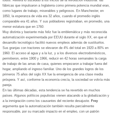
todos. Reitera lo sucedido a los inicios de la revolución industrial: las
fábricas que impulsaron a Inglaterra como primera potencia mundial eran,
como lugares de trabajo, miserables y peligrosos. En Manchester, en
1850, la esperanza de vida era 32 años, cuando el promedio inglés
comparable era 41 años. Y sus pobladores registraban, en promedio, una
menor estatura que en 1760.
Muy distinta y bastante más feliz fue la emblemática y más reconocida
automatización experimentada por EEUU durante el siglo XX, en que el
desarrollo tecnológico facilitó nuevos empleos además de sustituirlos.
Sus granjas con tractores se elevaron de 4% del total en 1920 a 80% en
1960. El acceso al agua y a la luz, y a los diversos electrodomésticos,
permitieron, entre 1900 y 1966, reducir en 42 horas semanales la carga
de trabajo de las amas de casa, quienes empezaron a trabajar fuera del
hogar, ampliando el ingreso familiar. Uno de los grandes logros de los
primeros 75 años del siglo XX fue la emergencia de una clase media
próspera. Y así, conforme la economía crecía, la sociedad se volvía más
pareja.
En las últimas décadas, esta tendencia se ha revertido en muchos
países. Algunos políticos populistas vienen atacando a la globalización y
a la inmigración como los causantes del reciente desajuste.
Frey
argumenta que la automatización también resulta parcialmente
responsable, por su marcado impacto en el empleo, con un patrón