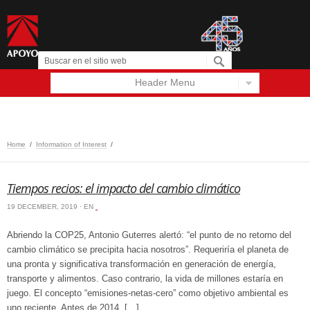
Header Menu
Español
English
‏‏‎ ‎
Home
/
Information of Interest
/
‏‏‎ ‎
Tiempos recios: el impacto del cambio climático
19 DECEMBER, 2019 · EN
‏‏‎ ‎
Abriendo la COP25, Antonio Guterres alertó: “el punto de no retorno del
cambio climático se precipita hacia nosotros”. Requeriría el planeta de
una pronta y significativa transformación en generación de energía,
transporte y alimentos. Caso contrario, la vida de millones estaría en
juego. El concepto “emisiones-netas-cero” como objetivo ambiental es
uno reciente. Antes de 2014, […]