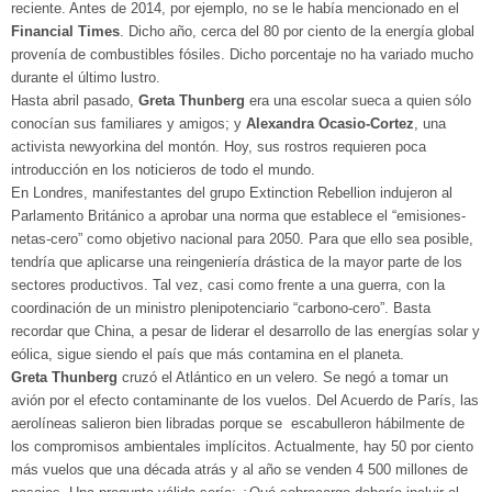
reciente. Antes de 2014, por ejemplo, no se le había mencionado en el
Financial Times
. Dicho año, cerca del 80 por ciento de la energía global
provenía de combustibles fósiles. Dicho porcentaje no ha variado mucho
durante el último lustro.
Hasta abril pasado,
Greta Thunberg
era una escolar sueca a quien sólo
conocían sus familiares y amigos; y
Alexandra Ocasio-Cortez
, una
activista newyorkina del montón. Hoy, sus rostros requieren poca
introducción en los noticieros de todo el mundo.
En Londres, manifestantes del grupo Extinction Rebellion indujeron al
Parlamento Británico a aprobar una norma que establece el “emisiones-
netas-cero” como objetivo nacional para 2050. Para que ello sea posible,
tendría que aplicarse una reingeniería drástica de la mayor parte de los
sectores productivos. Tal vez, casi como frente a una guerra, con la
coordinación de un ministro plenipotenciario “carbono-cero”. Basta
recordar que China, a pesar de liderar el desarrollo de las energías solar y
eólica, sigue siendo el país que más contamina en el planeta.
Greta Thunberg
cruzó el Atlántico en un velero. Se negó a tomar un
avión por el efecto contaminante de los vuelos. Del Acuerdo de París, las
aerolíneas salieron bien libradas porque se escabulleron hábilmente de
los compromisos ambientales implícitos. Actualmente, hay 50 por ciento
más vuelos que una década atrás y al año se venden 4 500 millones de