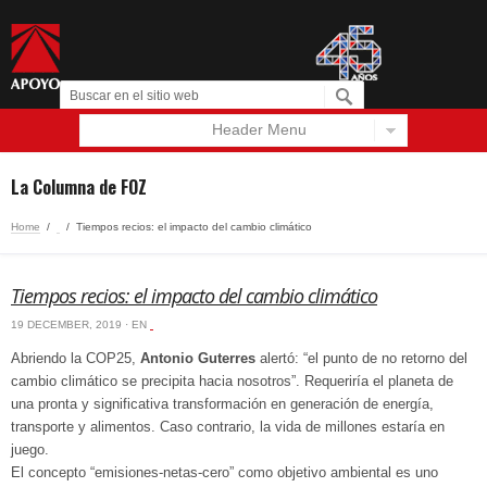
Header Menu
Español
English
La Columna de FOZ
Home
/
‏‏‎ ‎
/
Tiempos recios: el impacto del cambio climático
Tiempos recios: el impacto del cambio climático
19 DECEMBER, 2019 · EN
‏‏‎ ‎
Abriendo la COP25,
Antonio Guterres
alertó: “el punto de no retorno del
cambio climático se precipita hacia nosotros”. Requeriría el planeta de
una pronta y significativa transformación en generación de energía,
transporte y alimentos. Caso contrario, la vida de millones estaría en
juego.
El concepto “emisiones-netas-cero” como objetivo ambiental es uno