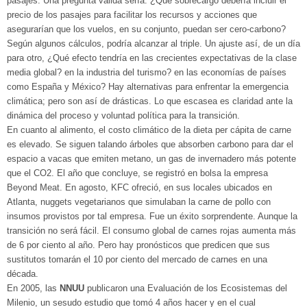
pasajes. Una pregunta válida sería: ¿Qué sobrecargo debería incluir el
precio de los pasajes para facilitar los recursos y acciones que
asegurarían que los vuelos, en su conjunto, puedan ser cero-carbono?
Según algunos cálculos, podría alcanzar al triple. Un ajuste así, de un día
para otro, ¿Qué efecto tendría en las crecientes expectativas de la clase
media global? en la industria del turismo? en las economías de países
como España y México? Hay alternativas para enfrentar la emergencia
climática; pero son así de drásticas. Lo que escasea es claridad ante la
dinámica del proceso y voluntad política para la transición.
En cuanto al alimento, el costo climático de la dieta per cápita de carne
es elevado. Se siguen talando árboles que absorben carbono para dar el
espacio a vacas que emiten metano, un gas de invernadero más potente
que el CO2. El año que concluye, se registró en bolsa la empresa
Beyond Meat. En agosto, KFC ofreció, en sus locales ubicados en
Atlanta, nuggets vegetarianos que simulaban la carne de pollo con
insumos provistos por tal empresa. Fue un éxito sorprendente. Aunque la
transición no será fácil. El consumo global de carnes rojas aumenta más
de 6 por ciento al año. Pero hay pronósticos que predicen que sus
sustitutos tomarán el 10 por ciento del mercado de carnes en una
década.
En 2005, las
NNUU
publicaron una Evaluación de los Ecosistemas del
Milenio, un sesudo estudio que tomó 4 años hacer y en el cual