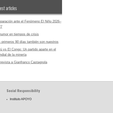
est articles
paración ante el Fenómeno El Niño 2026–
27
humor en tiempos de crisis
 primeros 90 días también son nuestros
ú vs El Congo: Un partido aparte en el
dial de la minería
revista a Gianfranco Castagnola
Social Responsibility
Instituto APOYO