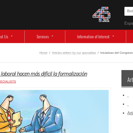
Espa
ut Us
Services
Information of Interest
Home
/
Articles written by our specialists
/
Iniciativas del Congreso
 laboral hacen más difícil la formalización
Art
ECIALISTS
‏‏‎ ‎
‏‏‎ ‎
Art