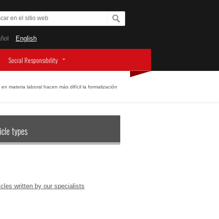
ñol
English
Social Responsibility
 en materia laboral hacen más difícil la formalización
icle types
icles written by our specialists