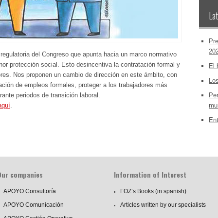
Lat
Pre
20
regulatoria del Congreso que apunta hacia un marco normativo
or protección social. Esto desincentiva la contratación formal y
El 
ores. Nos proponen un cambio de dirección en este ámbito, con
Los
ación de empleos formales, proteger a los trabajadores más
rante periodos de transición laboral.
Per
aquí
.
mun
Ent
Our companies
Information of Interest
APOYO Consultoría
FOZ’s Books (in spanish)
APOYO Comunicación
Articles written by our specialists