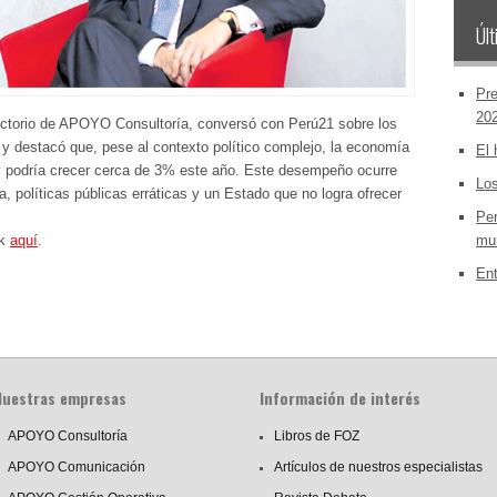
Últ
Pre
20
rectorio de APOYO Consultoría, conversó con Perú21 sobre los
 y destacó que, pese al contexto político complejo, la economía
El 
 y podría crecer cerca de 3% este año. Este desempeño ocurre
Los
a, políticas públicas erráticas y un Estado que no logra ofrecer
Per
ck
aquí
.
mun
Ent
Nuestras empresas
Información de interés
APOYO Consultoría
Libros de FOZ
APOYO Comunicación
Artículos de nuestros especialistas