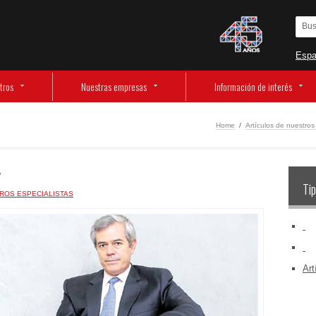
Espa
tros
Nuestras empresas
Información de interés
Home
/
Artículos de nuestros
Tip
ROS ESPECIALISTAS
‏‏‎ ‎
‏‏‎ ‎
Art