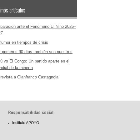
imos artículos
paración ante el Fenómeno El Niño 2026–
27
humor en tiempos de crisis
 primeros 90 días también son nuestros
ú vs El Congo: Un partido aparte en el
dial de la minería
revista a Gianfranco Castagnola
Responsabilidad social
Instituto APOYO