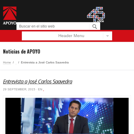
Header Menu
Español
English
Noticias de APOYO
Home
/
‏‏‎ ‎
/
Entrevista a José Carlos Saavedra
Entrevista a José Carlos Saavedra
29 SEPTEMBER, 2015 · EN
‏‏‎ ‎