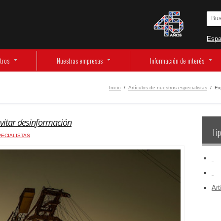
Espa
tros
Nuestras empresas
Información de interés
Inicio
/
Artículos de nuestros especialistas
/
Ex
evitar desinformación
Tip
ECIALISTAS
‏‏‎ ‎
‏‏‎ ‎
Art