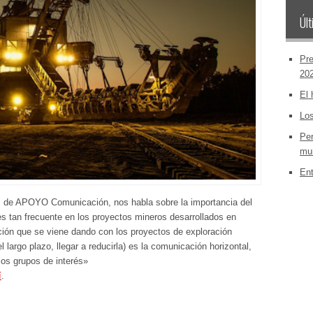
Últ
Pre
20
El 
Los
Per
mun
Ent
s de APOYO Comunicación, nos habla sobre la importancia del
es tan frecuente en los proyectos mineros desarrollados en
ación que se viene dando con los proyectos de exploración
l largo plazo, llegar a reducirla) es la comunicación horizontal,
los grupos de interés»
í
.