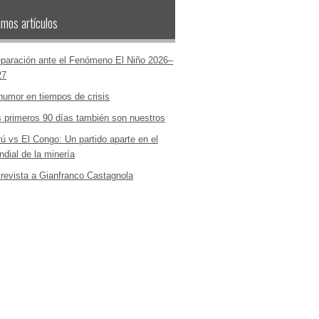
imos artículos
paración ante el Fenómeno El Niño 2026–
27
humor en tiempos de crisis
 primeros 90 días también son nuestros
ú vs El Congo: Un partido aparte en el
dial de la minería
revista a Gianfranco Castagnola