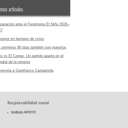
imos artículos
paración ante el Fenómeno El Niño 2026–
27
humor en tiempos de crisis
 primeros 90 días también son nuestros
ú vs El Congo: Un partido aparte en el
dial de la minería
revista a Gianfranco Castagnola
Responsabilidad social
Instituto APOYO