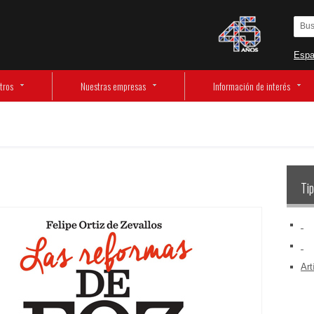
Espa
tros
Nuestras empresas
Información de interés
Tip
‏‏‎ ‎
‏‏‎ ‎
Art