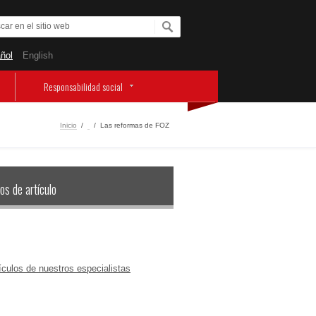
ñol
English
Responsabilidad social
Inicio
/
‏‏‎ ‎
/
Las reformas de FOZ
os de artículo
ículos de nuestros especialistas