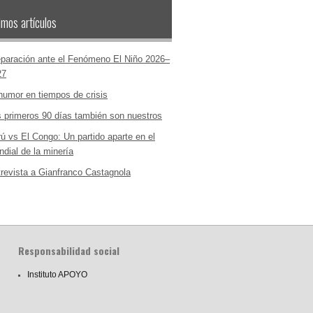
imos artículos
paración ante el Fenómeno El Niño 2026–
27
humor en tiempos de crisis
 primeros 90 días también son nuestros
ú vs El Congo: Un partido aparte en el
dial de la minería
revista a Gianfranco Castagnola
Responsabilidad social
Instituto APOYO