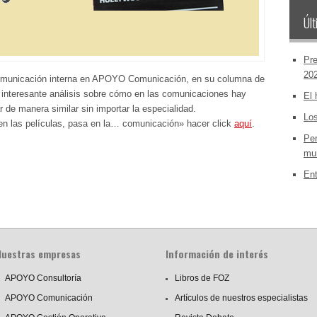
Últ
Pre
20
 comunicación interna en APOYO Comunicación, en su columna de
u interesante análisis sobre cómo en las comunicaciones hay
El 
 de manera similar sin importar la especialidad.​
Los
 en las películas, pasa en la… comunicación» hacer click
aquí
.
Per
mun
Ent
Nuestras empresas
Información de interés
APOYO Consultoría
Libros de FOZ
APOYO Comunicación
Artículos de nuestros especialistas