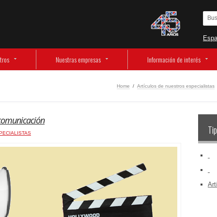
Espa
tros
Nuestras empresas
Información de interés
Home
/
Artículos de nuestros especialistas
 comunicación
Tip
PECIALISTAS
‏‏‎ ‎
‏‏‎ ‎
Art