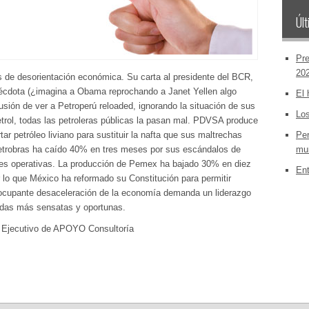
Últ
Pre
20
 de desorientación económica. Su carta al presidente del BCR,
nécdota (¿imagina a Obama reprochando a Janet Yellen algo
El 
usión de ver a Petroperú reloaded, ignorando la situación de sus
Los
trol, todas las petroleras públicas la pasan mal. PDVSA produce
r petróleo liviano para sustituir la nafta que sus maltrechas
Per
Petrobras ha caído 40% en tres meses por sus escándalos de
mun
ades operativas. La producción de Pemex ha bajado 30% en diez
Ent
r lo que México ha reformado su Constitución para permitir
reocupante desaceleración de la economía demanda un liderazgo
didas más sensatas y oportunas.
e Ejecutivo de APOYO Consultoría