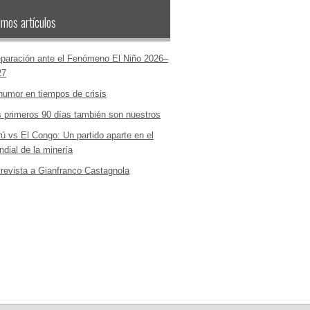
imos artículos
paración ante el Fenómeno El Niño 2026–
27
humor en tiempos de crisis
 primeros 90 días también son nuestros
ú vs El Congo: Un partido aparte en el
dial de la minería
revista a Gianfranco Castagnola