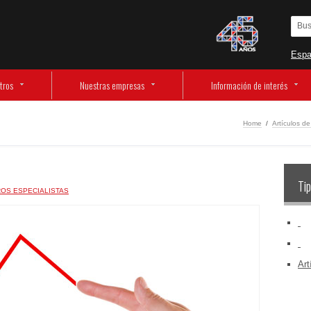
Espa
tros
Nuestras empresas
Información de interés
Home
/
Artículos de
Tip
OS ESPECIALISTAS
‏‏‎ ‎
‏‏‎ ‎
Art