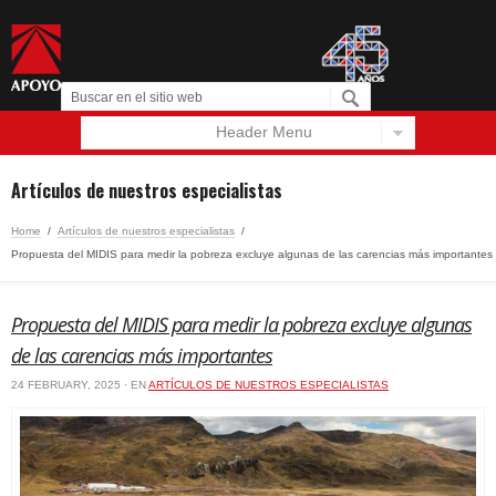
Header Menu
Español
English
Artículos de nuestros especialistas
Home
/
Artículos de nuestros especialistas
/
Propuesta del MIDIS para medir la pobreza excluye algunas de las carencias más importantes
Propuesta del MIDIS para medir la pobreza excluye algunas
de las carencias más importantes
24 FEBRUARY, 2025 · EN
ARTÍCULOS DE NUESTROS ESPECIALISTAS