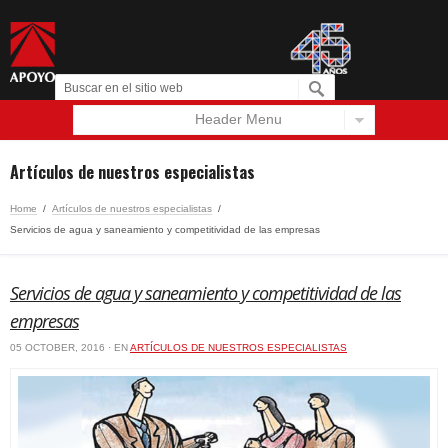
Header Menu
Español
English
Artículos de nuestros especialistas
Home
/
Artículos de nuestros especialistas
/
Servicios de agua y saneamiento y competitividad de las empresas
Servicios de agua y saneamiento y competitividad de las
empresas
05 OCTOBER, 2016 · EN
ARTÍCULOS DE NUESTROS ESPECIALISTAS