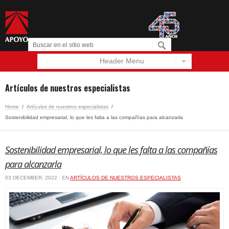
Header Menu
Español
English
Artículos de nuestros especialistas
Home
/
Artículos de nuestros especialistas
/
Sostenibilidad empresarial, lo que les falta a las compañías para alcanzarla
Sostenibilidad empresarial, lo que les falta a las compañías
para alcanzarla
03 DECEMBER, 2022 · EN
ARTÍCULOS DE NUESTROS ESPECIALISTAS