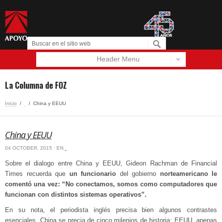
Header Menu
Español
English
La Columna de FOZ
Inicio
/
‏‏‎ ‎
/
China y EEUU
China y EEUU
04 OCTOBER, 2015 · EN
‏‏‎ ‎
Sobre el dialogo entre China y EEUU, Gideon Rachman de Financial
Times recuerda que
un funcionario
del gobierno
norteamericano le
comentó una vez: “No conectamos, somos como computadores que
funcionan con distintos sistemas operativos”.
En su nota, el periodista inglés precisa bien algunos contrastes
esenciales. China se precia de cinco milenios de historia; EEUU, apenas