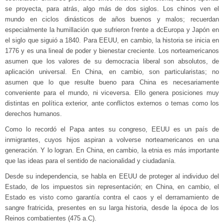
se proyecta, para atrás, algo más de dos siglos. Los chinos ven el
mundo en ciclos dinásticos de años buenos y malos; recuerdan
especialmente la humillación que sufrieron frente a dcEuropa y Japón en
el siglo que siguió a 1840. Para EEUU, en cambio, la historia se inicia en
1776 y es una lineal de poder y bienestar creciente. Los norteamericanos
asumen que los valores de su democracia liberal son absolutos, de
aplicación universal. En China, en cambio, son particularistas; no
asumen que lo que resulte bueno para China es necesariamente
conveniente para el mundo, ni viceversa. Ello genera posiciones muy
distintas en política exterior, ante conflictos externos o temas como los
derechos humanos.
Como lo recordó el Papa antes su congreso, EEUU es un país de
inmigrantes, cuyos hijos aspiran a volverse norteamericanos en una
generación. Y lo logran. En China, en cambio, la etnia es más importante
que las ideas para el sentido de nacionalidad y ciudadanía.
Desde su independencia, se habla en EEUU de proteger al individuo del
Estado, de los impuestos sin representación; en China, en cambio, el
Estado es visto como garantía contra el caos y el derramamiento de
sangre fratricida, presentes en su larga historia, desde la época de los
Reinos combatientes (475 a.C).