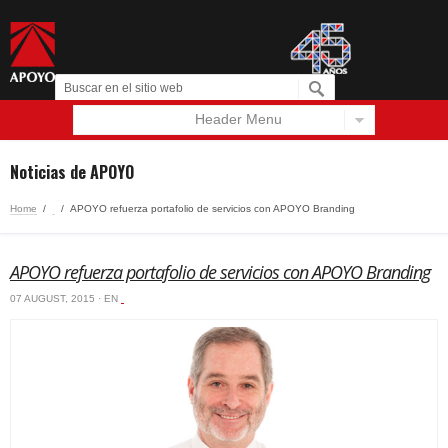
Header Menu
Español
English
Noticias de APOYO
Home
/
‏‏‎ ‎
/
APOYO refuerza portafolio de servicios con APOYO Branding
APOYO refuerza portafolio de servicios con APOYO Branding
07 AUGUST, 2015 · EN
‏‏‎ ‎