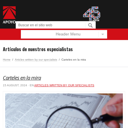
Header Menu
Español
English
Artículos de nuestros especialistas
Home
/
Articles written by our specialists
/
Carteles en la mira
Carteles en la mira
15 AUGUST, 2024 · EN
ARTICLES WRITTEN BY OUR SPECIALISTS