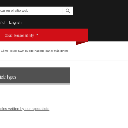
ñol
English
Social Responsibility
Cómo Taylor Swift puede hacerte ganar más dinero
icle types
icles written by our specialists