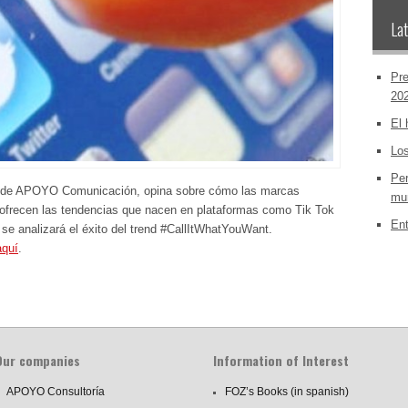
Lat
Pre
20
El 
Los
Per
os de APOYO Comunicación, opina sobre cómo las marcas
mun
 ofrecen las tendencias que nacen en plataformas como Tik Tok
Ent
se analizará el éxito del trend #CallItWhatYouWant.
aquí
.
Our companies
Information of Interest
APOYO Consultoría
FOZ’s Books (in spanish)