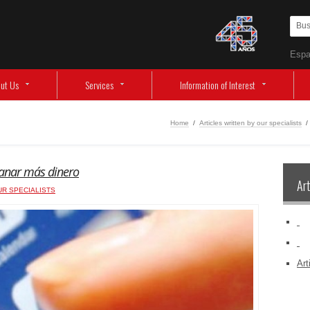
Espa
ut Us
Services
Information of Interest
Home
/
Articles written by our specialists
/
ganar más dinero
Art
UR SPECIALISTS
‏‏‎ ‎
‏‏‎ ‎
Art