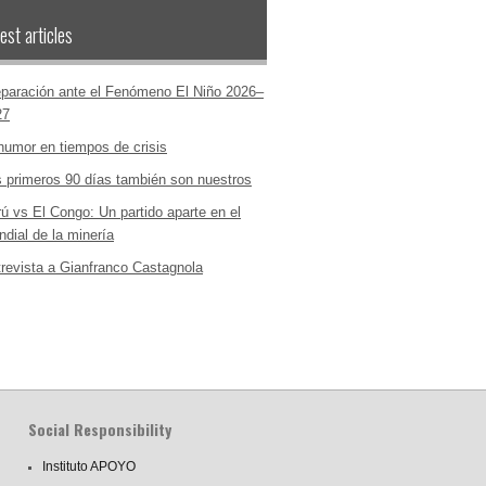
est articles
paración ante el Fenómeno El Niño 2026–
27
humor en tiempos de crisis
 primeros 90 días también son nuestros
ú vs El Congo: Un partido aparte en el
dial de la minería
revista a Gianfranco Castagnola
Social Responsibility
Instituto APOYO