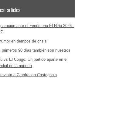
est articles
paración ante el Fenómeno El Niño 2026–
27
humor en tiempos de crisis
 primeros 90 días también son nuestros
ú vs El Congo: Un partido aparte en el
dial de la minería
revista a Gianfranco Castagnola