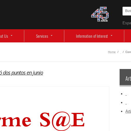
Espa
ut Us
Services
Information of Interest
Home
/
‏‏‎ ‎
/
Con
 dos puntos en junio
Art
‏‏‎ ‎
‏‏‎ ‎
Art