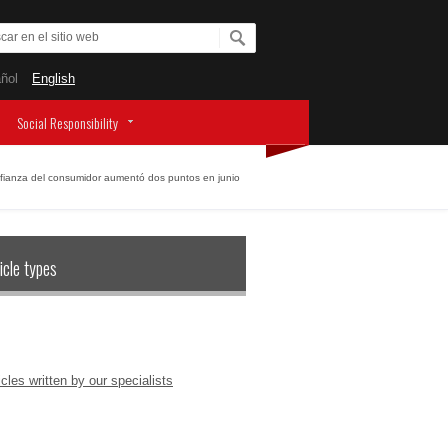
ñol
English
Social Responsibility
fianza del consumidor aumentó dos puntos en junio
icle types
icles written by our specialists