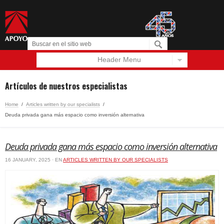
Header Menu
Español
English
Artículos de nuestros especialistas
Home
/
Articles written by our specialists
/
Deuda privada gana más espacio como inversión alternativa
Deuda privada gana más espacio como inversión alternativa
16 JANUARY, 2025 · EN
ARTICLES WRITTEN BY OUR SPECIALISTS