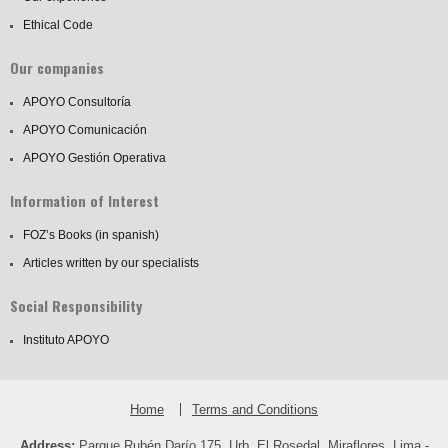
Ethical Code
Our companies
APOYO Consultoría
APOYO Comunicación
APOYO Gestión Operativa
Information of Interest
FOZ’s Books (in spanish)
Articles written by our specialists
Social Responsibility
Instituto APOYO
Home
Terms and Conditions
Address:
Parque Rubén Darío 175, Urb. El Rosedal, Miraflores, Lima -