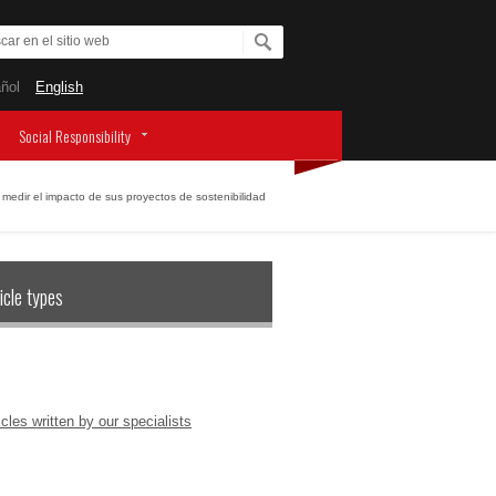
ñol
English
Social Responsibility
 medir el impacto de sus proyectos de sostenibilidad
icle types
icles written by our specialists