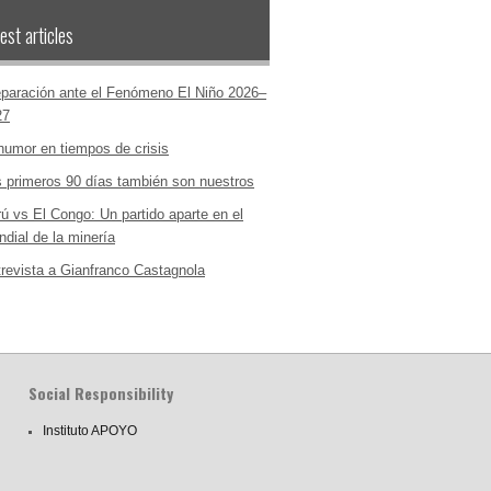
est articles
paración ante el Fenómeno El Niño 2026–
27
humor en tiempos de crisis
 primeros 90 días también son nuestros
ú vs El Congo: Un partido aparte en el
dial de la minería
revista a Gianfranco Castagnola
Social Responsibility
Instituto APOYO