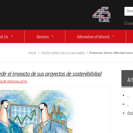
Espa
ut Us
Services
Information of Interest
Home
/
Articles written by our specialists
/
Empresas tienen dificultad para
dir el impacto de sus proyectos de sostenibilidad
Art
 OUR SPECIALISTS
‏‏‎ ‎
‏‏‎ ‎
Art