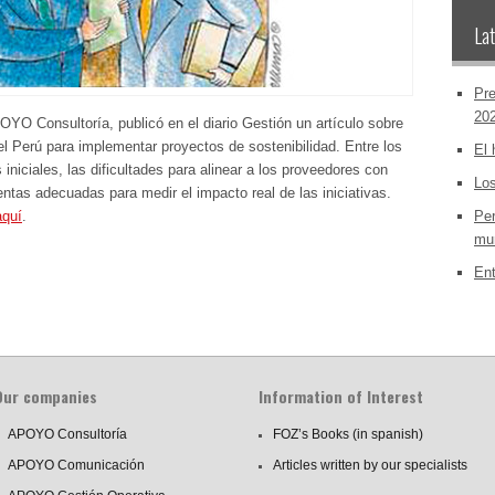
Lat
Pre
20
YO Consultoría, publicó en el diario Gestión un artículo sobre
l Perú para implementar proyectos de sostenibilidad. Entre los
El 
 iniciales, las dificultades para alinear a los proveedores con
Los
entas adecuadas para medir el impacto real de las iniciativas.
aquí
.
Per
mun
Ent
Our companies
Information of Interest
APOYO Consultoría
FOZ’s Books (in spanish)
APOYO Comunicación
Articles written by our specialists