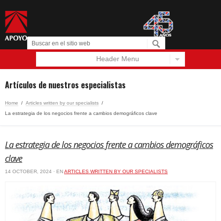
Header Menu
Español
English
Artículos de nuestros especialistas
Home
/
Articles written by our specialists
/
La estrategia de los negocios frente a cambios demográficos clave
La estrategia de los negocios frente a cambios demográficos
clave
14 OCTOBER, 2024 · EN
ARTICLES WRITTEN BY OUR SPECIALISTS