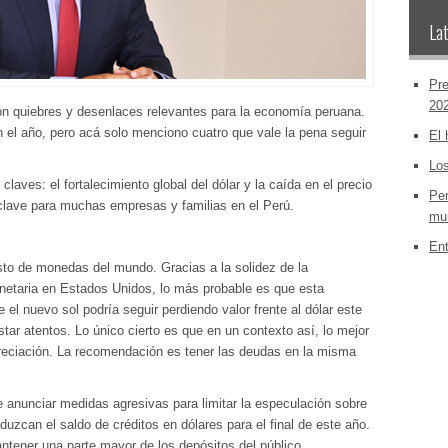
Lat
Pre
20
n quiebres y desenlaces relevantes para la economía peruana.
el año, pero acá solo menciono cuatro que vale la pena seguir
El 
Los
laves: el fortalecimiento global del dólar y la caída en el precio
Per
clave para muchas empresas y familias en el Perú.
mun
Ent
resto de monedas del mundo. Gracias a la solidez de la
onetaria en Estados Unidos, lo más probable es que esta
el nuevo sol podría seguir perdiendo valor frente al dólar este
ar atentos. Lo único cierto es que en un contexto así, lo mejor
preciación. La recomendación es tener las deudas en la misma
 anunciar medidas agresivas para limitar la especulación sobre
duzcan el saldo de créditos en dólares para el final de este año.
ntener una parte mayor de los depósitos del público