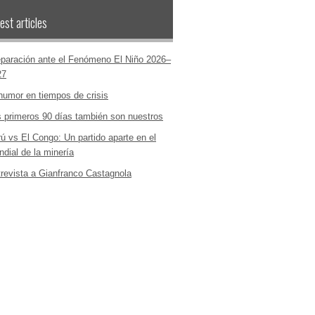
est articles
paración ante el Fenómeno El Niño 2026–
27
humor en tiempos de crisis
 primeros 90 días también son nuestros
ú vs El Congo: Un partido aparte en el
dial de la minería
revista a Gianfranco Castagnola