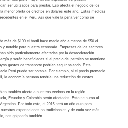
an ser utilizados para prestar. Eso afecta el negocio de los
 menor oferta de créditos en dólares este año. Estas medidas
 precedentes en el Perú. Así que vale la pena ver cómo se
sde más de $100 el barril hace medio año a menos de $50 el
tuno y notable para nuestra economía. Empresas de los sectores
han sido particularmente afectadas por la desaceleración
rgía y serán beneficiadas si el precio del petróleo se mantiene
cuyos gastos de transporte podrían seguir bajando. Esta
acia Perú puede ser notable. Por ejemplo, si el precio promedio
rril, la economía peruana tendría una reducción de costos
róleo también afecta a nuestros vecinos en la región.
ela, Ecuador y Colombia serán afectados. Esto se suma al
n Argentina. Por todo esto, el 2015 será un año duro para
 nuestras exportaciones no tradicionales y de cada vez más
rio, nos golpearía también.