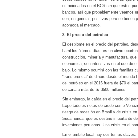
estacionados en el BCR sin que estos pued
bancos, así que probablemente veamos una
son, en general, positivas pero no tienen
acomoda el mercado.
2. El precio del petróleo
El desplome en el precio del petróleo, de
barril los últimos días, es un alivio opor
construcción, minería y manufactura, que 
económica, son intensivas en el uso de ene
bajo. Lo mismo ocurrirá con las familias 
“transferencia” de dinero desde el mundo h
del petróleo en el 2015 fuera de $70 el ba
cercana a más de S/.3500 millones.
Sin embargo, la caída en el precio del pet
Exportadores netos de crudo como Venezu
riesgo de recesión en Brasil y de crisis e
Sudamérica, que es destino importante de
inversiones peruanas. Una crisis en el bar
En el ámbito local hay dos temas claves: