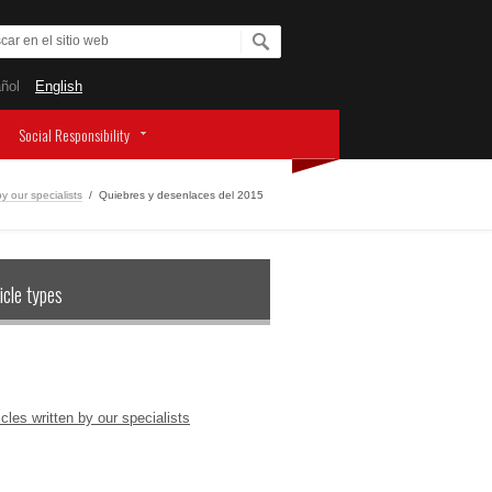
ñol
English
Social Responsibility
by our specialists
/
Quiebres y desenlaces del 2015
icle types
icles written by our specialists