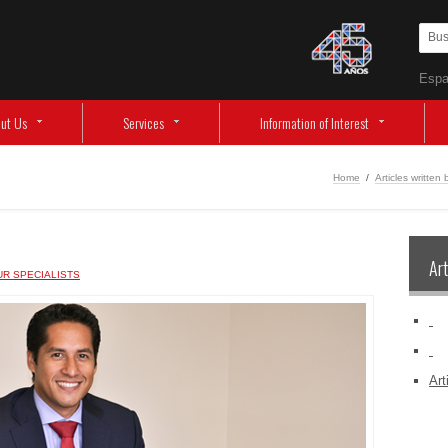
Espa
ut Us
Services
Information of Interest
Home
/
Articles written 
Art
UR SPECIALISTS
‏‏‎ ‎
‏‏‎ ‎
Art