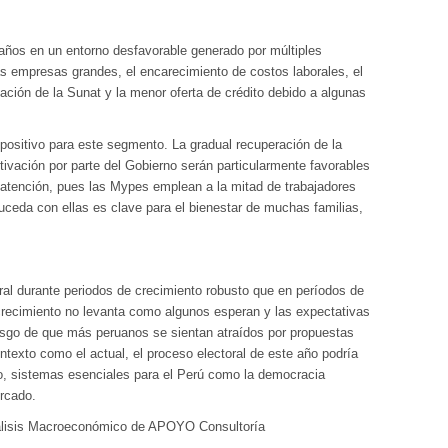
ños en un entorno desfavorable generado por múltiples
las empresas grandes, el encarecimiento de costos laborales, el
ación de la Sunat y la menor oferta de crédito debido a algunas
 positivo para este segmento. La gradual recuperación de la
ivación por parte del Gobierno serán particularmente favorables
 atención, pues las Mypes emplean a la mitad de trabajadores
uceda con ellas es clave para el bienestar de muchas familias,
al durante periodos de crecimiento robusto que en períodos de
el crecimiento no levanta como algunos esperan y las expectativas
esgo de que más peruanos se sientan atraídos por propuestas
ntexto como el actual, el proceso electoral de este año podría
no, sistemas esenciales para el Perú como la democracia
rcado.
álisis Macroeconómico de APOYO Consultoría