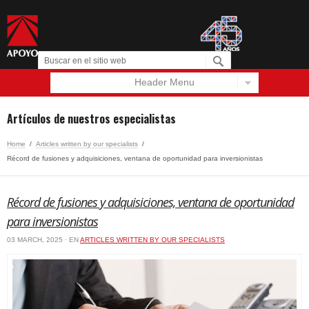
Header Menu
Español
English
Artículos de nuestros especialistas
Home
/
Articles written by our specialists
/
Récord de fusiones y adquisiciones, ventana de oportunidad para inversionistas
Récord de fusiones y adquisiciones, ventana de oportunidad
para inversionistas
03 MARCH, 2025 · EN
ARTICLES WRITTEN BY OUR SPECIALISTS