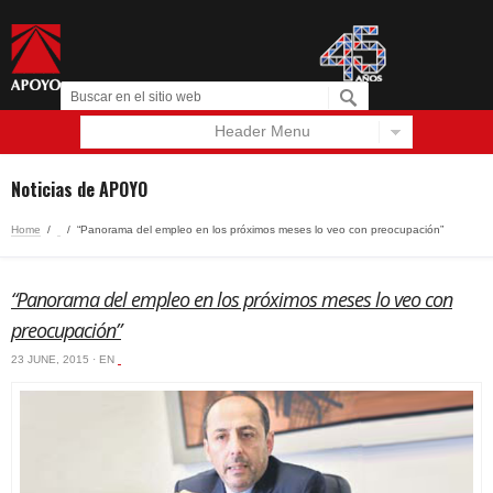
Header Menu
Español
English
Noticias de APOYO
Home
/
‏‏‎ ‎
/
“Panorama del empleo en los próximos meses lo veo con preocupación”
“Panorama del empleo en los próximos meses lo veo con
preocupación”
23 JUNE, 2015 · EN
‏‏‎ ‎