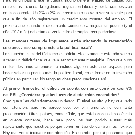
Perú es un país al que le cuesta mucho generar empleo de calidad por,
entre otras razones, la rigidísima regulación laboral y por la composición
de la economía. Un 2% o 3% de crecimiento no va a ser suficiente para
que a fin de año registremos un crecimiento robusto del empleo. El
próximo año, cuando el crecimiento comience a mejorar un poquito (y el
año 2017 más) deberíamos ver la cifra de empleo recuperándose.
Las menores tasas de impuestos están afectando la recaudación
este año. ¿Eso compromete a la política fiscal?
La situación fiscal del Gobierno es sólida. Efectivamente este año vamos
a tener un déficit fiscal que va a ser totalmente manejable. Creo que hubo
en los dos años anteriores, e incluso algo en este año, espacio para
hacer soltar un poquito más la política fiscal, en el frente de la inversión
pública en particular. No tengo muchas preocupaciones ahí.
Al primer trimestre, el déficit en cuenta corriente cerró en casi 6%
del PBI. ¿Considera que las luces de alerta están encendidas?
Creo que sí es definitivamente un riesgo. El nivel es alto y hay que verlo
con atención, pero me parece que, por el momento, no con tanta
preocupación. Otros países, como Chile, que estaban con altos déficits
en cuenta corriente, hace muy poco los han podido ajustar más
rápidamente que nosotros porque tienen un tipo de cambio más flexible.
Hay que ver el indicador con atención. Es un reto, pero si pensamos que