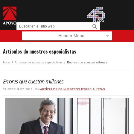
Header Menu
Español
English
Artículos de nuestros especialistas
Inicio
/
Artículos de nuestros especialistas
/
Errores que cuestan millones
Errores que cuestan millones
27 FEBRUARY, 2018 · EN
ARTÍCULOS DE NUESTROS ESPECIALISTAS