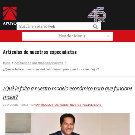
Header Menu
Español
English
Artículos de nuestros especialistas
Inicio
/
Artículos de nuestros especialistas
/
¿Qué le falta a nuestro modelo económico para que funcione mejor?
¿Qué le falta a nuestro modelo económico para que funcione
mejor?
10 AUGUST, 2015 · EN
ARTÍCULOS DE NUESTROS ESPECIALISTAS