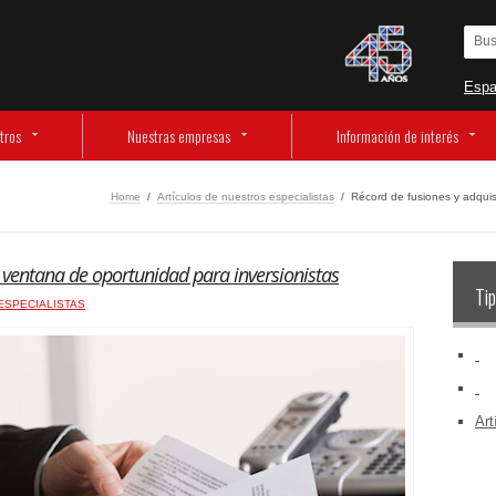
Espa
tros
Nuestras empresas
Información de interés
Home
/
Artículos de nuestros especialistas
/
Récord de fusiones y adquis
, ventana de oportunidad para inversionistas
Tip
ESPECIALISTAS
‏‏‎ ‎
‏‏‎ ‎
Art