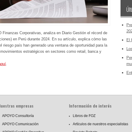
Últ
Pre
20
Finanzas Corporativas, analiza en Diario Gestión el récord de
iones) en Perú durante 2024. En su artículo, explica cómo las
El 
el riesgo país han generado una ventana de oportunidad para la
Los
ovimientos estratégicos en sectores como retail, banca y
Per
aquí
.
mun
Ent
Nuestras empresas
Información de interés
APOYO Consultoría
Libros de FOZ
APOYO Comunicación
Artículos de nuestros especialistas