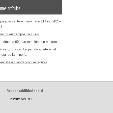
imos artículos
paración ante el Fenómeno El Niño 2026–
27
humor en tiempos de crisis
 primeros 90 días también son nuestros
ú vs El Congo: Un partido aparte en el
dial de la minería
revista a Gianfranco Castagnola
Responsabilidad social
Instituto APOYO