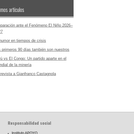
imos artículos
paración ante el Fenómeno El Niño 2026–
27
humor en tiempos de crisis
 primeros 90 días también son nuestros
ú vs El Congo: Un partido aparte en el
dial de la minería
revista a Gianfranco Castagnola
Responsabilidad social
Instituto APOYO