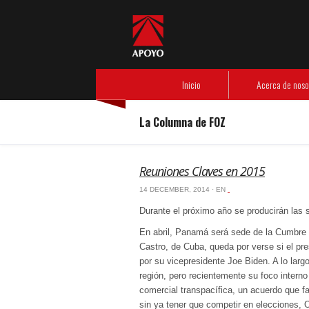
Header Menu
Inicio
Acerca de nosotros
- Nuestra experiencia
- Código de ética
Nuestras empresas
- APOYO Consultoría
- APOYO Comunicación
- APOYO Gestión Operativa
Información de interés
- Libros de FOZ
- Artículos de nuestros especialistas
- Revista Debate
Responsabilidad social
- Instituto APOYO
Inicio
Acerca de noso
La Columna de FOZ
Reuniones Claves en 2015
14 DECEMBER, 2014 · EN
‏‏‎ ‎
Durante el próximo año se producirán las s
En abril, Panamá será sede de la Cumbre d
Castro, de Cuba, queda por verse si el pre
por su vicepresidente Joe Biden. A lo lar
región, pero recientemente su foco interno
comercial transpacífica, un acuerdo que f
sin ya tener que competir en elecciones,