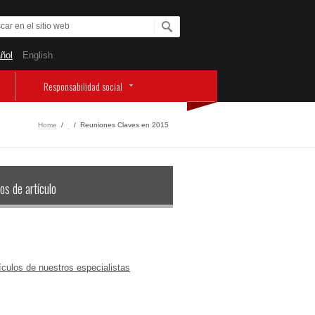
ñol
English
Responsabilidad social
Home
/
‏‏‎ ‎
/
Reuniones Claves en 2015
os de artículo
ículos de nuestros especialistas