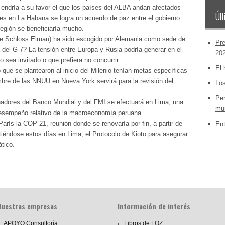
 Tendría a su favor el que los países del ALBA andan afectados
Últ
nces en La Habana se logra un acuerdo de paz entre el gobierno
egión se beneficiaría mucho.
o de Schloss Elmau) ha sido escogido por Alemania como sede de
Pre
 del G-7? La tensión entre Europa y Rusia podría generar en el
20
 sea invitado o que prefiera no concurrir.
El 
ue se plantearon al inicio del Milenio tenían metas específicas
mbre de las NNUU en Nueva York servirá para la revisión del
Los
Per
nadores del Banco Mundial y del FMI se efectuará en Lima, una
mun
 desempeño relativo de la macroeconomía peruana.
arís la COP 21, reunión donde se renovaría por fin, a partir de
Ent
iéndose estos días en Lima, el Protocolo de Kioto para asegurar
tico.
Nuestras empresas
Información de interés
APOYO Consultoría
Libros de FOZ