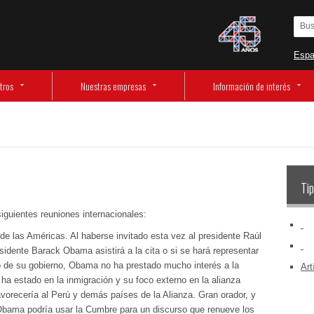
Espa
tros
Nuestras empresas
Información de interés
Tip
iguientes reuniones internacionales:
‏‏‎ ‎
e las Américas. Al haberse invitado esta vez al presidente Raúl
‏‏‎ ‎
sidente Barack Obama asistirá a la cita o si se hará representar
go de su gobierno, Obama no ha prestado mucho interés a la
Art
 ha estado en la inmigración y su foco externo en la alianza
avorecería al Perú y demás países de la Alianza. Gran orador, y
 Obama podría usar la Cumbre para un discurso que renueve los