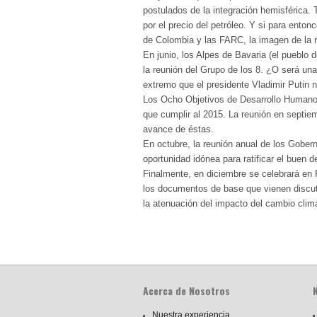
postulados de la integración hemisférica.
por el precio del petróleo. Y si para ento
de Colombia y las FARC, la imagen de la r
En junio, los Alpes de Bavaria (el puebl
la reunión del Grupo de los 8. ¿O será una
extremo que el presidente Vladimir Putin no
Los Ocho Objetivos de Desarrollo Humano q
que cumplir al 2015. La reunión en septie
avance de éstas.
En octubre, la reunión anual de los Gober
oportunidad idónea para ratificar el buen
Finalmente, en diciembre se celebrará en P
los documentos de base que vienen discut
la atenuación del impacto del cambio climá
Acerca de Nosotros
Nuestra experiencia