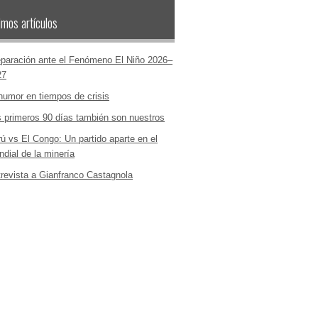
imos artículos
paración ante el Fenómeno El Niño 2026–
27
humor en tiempos de crisis
 primeros 90 días también son nuestros
ú vs El Congo: Un partido aparte en el
dial de la minería
revista a Gianfranco Castagnola