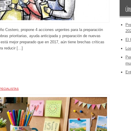
Últ
Pre
ño Costero, propone 4 acciones urgentes para la preparación
20
bras prioritarias, ayuda anticipada y preparación de nuevas
El 
 está mejor preparado que en 2017, aún tiene brechas críticas
a reducir […]
Los
Per
mun
Ent
PECIALISTAS