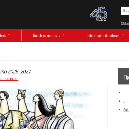
Espa
tros
Nuestras empresas
Información de interés
Niño 2026–2027
Tip
PECIALISTAS
‏‏‎ ‎
‏‏‎ ‎
Art