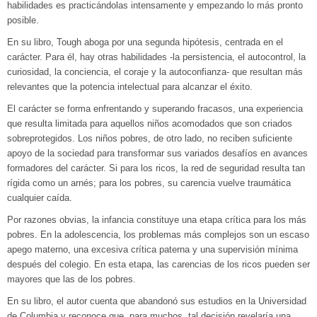
habilidades es practicándolas intensamente y empezando lo más pronto
posible.
En su libro, Tough aboga por una segunda hipótesis, centrada en el
carácter. Para él, hay otras habilidades -la persistencia, el autocontrol, la
curiosidad, la conciencia, el coraje y la autoconfianza- que resultan más
relevantes que la potencia intelectual para alcanzar el éxito.
El carácter se forma enfrentando y superando fracasos, una experiencia
que resulta limitada para aquellos niños acomodados que son criados
sobreprotegidos. Los niños pobres, de otro lado, no reciben suficiente
apoyo de la sociedad para transformar sus variados desafíos en avances
formadores del carácter. Si para los ricos, la red de seguridad resulta tan
rígida como un arnés; para los pobres, su carencia vuelve traumática
cualquier caída.
Por razones obvias, la infancia constituye una etapa crítica para los más
pobres. En la adolescencia, los problemas más complejos son un escaso
apego materno, una excesiva crítica paterna y una supervisión mínima
después del colegio. En esta etapa, las carencias de los ricos pueden ser
mayores que las de los pobres.
En su libro, el autor cuenta que abandonó sus estudios en la Universidad
de Columbia y reconoce que, para muchos, tal decisión revelaría una