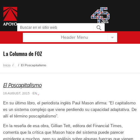
Header Menu
Español
English
La Columna de FOZ
Inicio
/
‏‏‎ ‎
/
El Poscapitalismo
El Poscapitalismo
16 AUGUST, 2015 · EN
‏‏‎ ‎
En su último libro, el periodista inglés Paul Mason afirma: “El capitalismo
es un sistema complejo que viene perdiendo su capacidad adaptativa. De
allí el término poscapitalismo”.
En la reseña de esa obra, Gillian Tett, editora del Financial Times,
comenta que la crítica que Mason hace del sistema puede parecer
estridente a muchos, pero su análisis sobre algunas fuerzas que vienen