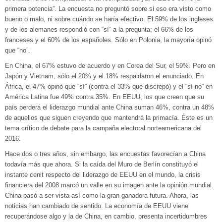
primera potencia”. La encuesta no preguntó sobre si eso era visto como
bueno o malo, ni sobre cuándo se haría efectivo. El 59% de los ingleses
y de los alemanes respondió con “sí” a la pregunta; el 66% de los
franceses y el 60% de los españoles. Sólo en Polonia, la mayoría opinó
que “no”.
En China, el 67% estuvo de acuerdo y en Corea del Sur, el 59%. Pero en
Japón y Vietnam, sólo el 20% y el 18% respaldaron el enunciado. En
África, el 47% opinó que “sí” (contra el 33% que discrepó) y el “sí-no” en
América Latina fue 49% contra 35%. En EEUU, los que creen que su
país perderá el liderazgo mundial ante China suman 46%, contra un 48%
de aquellos que siguen creyendo que mantendrá la primacía. Éste es un
tema crítico de debate para la campaña electoral norteamericana del
2016.
Hace dos o tres años, sin embargo, las encuestas favorecían a China
todavía más que ahora. Si la caída del Muro de Berlín constituyó el
instante cenit respecto del liderazgo de EEUU en el mundo, la crisis
financiera del 2008 marcó un valle en su imagen ante la opinión mundial.
China pasó a ser vista así como la gran ganadora futura. Ahora, las
noticias han cambiado de sentido. La economía de EEUU viene
recuperándose algo y la de China, en cambio, presenta incertidumbres