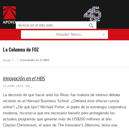
Header Menu
Español
English
La Columna de FOZ
Home
/
‏‏‎ ‎
/
Innovación en el HBS
Innovación en el HBS
14 JUNE, 2014 · EN
‏‏‎ ‎
La decisión de qué hacer ante los Mooc fue materia de intenso debate
reciente en el Harvard Business School. ¿Debiera éste ofrecer cursos
online
? ¿De qué tipo? Michael Porter, el padre de la estrategia corporativa
moderna, reconocía que era necesario hacerlo pero protegiendo los
actuales programas que generan más de US$200 millones al año.
Clayton Christensen, el autor de
The Innovator’s Dilemma
, tenía una