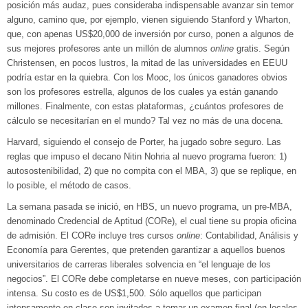
posición más audaz, pues consideraba indispensable avanzar sin temor
alguno, camino que, por ejemplo, vienen siguiendo Stanford y Wharton,
que, con apenas US$20,000 de inversión por curso, ponen a algunos de
sus mejores profesores ante un millón de alumnos
online
gratis. Según
Christensen, en pocos lustros, la mitad de las universidades en EEUU
podría estar en la quiebra. Con los Mooc, los únicos ganadores obvios
son los profesores estrella, algunos de los cuales ya están ganando
millones. Finalmente, con estas plataformas, ¿cuántos profesores de
cálculo se necesitarían en el mundo? Tal vez no más de una docena.
Harvard, siguiendo el consejo de Porter, ha jugado sobre seguro. Las
reglas que impuso el decano Nitin Nohria al nuevo programa fueron: 1)
autosostenibilidad, 2) que no compita con el MBA, 3) que se replique, en
lo posible, el método de casos.
La semana pasada se inició, en HBS, un nuevo programa, un pre-MBA,
denominado Credencial de Aptitud (CORe), el cual tiene su propia oficina
de admisión. El CORe incluye tres cursos
online
: Contabilidad, Análisis y
Economía para Gerentes, que pretenden garantizar a aquellos buenos
universitarios de carreras liberales solvencia en “el lenguaje de los
negocios”. El CORe debe completarse en nueve meses, con participación
intensa. Su costo es de US$1,500. Sólo aquellos que participan
intensamente en clase son invitados a tomar un examen final (en locales