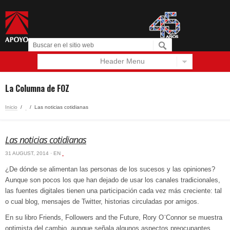
Header Menu
Español
English
La Columna de FOZ
Inicio
/
‏‏‎ ‎
/
Las noticias cotidianas
Las noticias cotidianas
31 AUGUST, 2014 · EN
‏‏‎ ‎
¿De dónde se alimentan las personas de los sucesos y las opiniones?
Aunque son pocos los que han dejado de usar los canales tradicionales,
las fuentes digitales tienen una participación cada vez más creciente: tal
o cual blog, mensajes de Twitter, historias circuladas por amigos.
En su libro Friends, Followers and the Future, Rory O¨Connor se muestra
optimista del cambio, aunque señala algunos aspectos preocupantes.