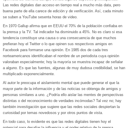
Las redes digitales dan acceso en tiempo real a mucho más data, pero
buena parte de ella carece de edición y de verificación. Así, cada minuto
se suben a YouTube sesenta horas de video.
En 1970 Gallup afirma que en EEUU el 70% de la población confiaba en
la prensa y la TV. Tal indicador ha disminuido a 45%. No es claro si esa
tendencia constituye una causa o una consecuencia de que muchos
prefieran hoy el Twitter o lo que opinen sus respectivos amigos en
Facebook para formarse una opinión. En 1985 dos de cada tres
norteamericanos identificaban el nombre de un periodista cuya opinión
valoraban especialmente; hoy la mayoría se muestra incapaz de señalar
a alguno. Es que las fuentes, algunas de muy dudosa credibilidad, se han
multiplicado exponencialmente.
Al autor le preocupa el aislamiento mental que puede generar el que la
mayor parte de la información y de las noticias se obtenga de amigos y
personas similares a uno. ¿Podría ello aislar las mentes de perspectivas
distintas o del reconocimiento de verdades incómodas? Tal vez no; hay
también investigación que sugiere que las redes sociales despiertan la
curiosidad por temas novedosos y por otros puntos de vista.
En todo caso, lo evidente es que las redes digitales tienen hoy el
potencial para desafiar la influencia y el poder relativo de la prensa