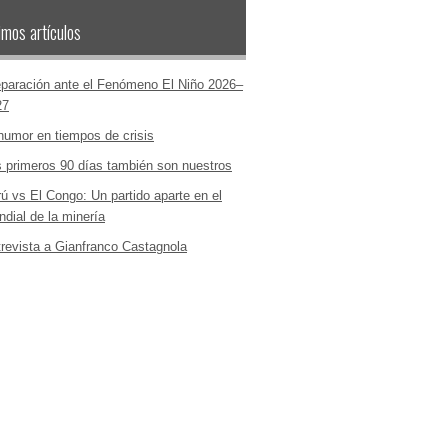
imos artículos
paración ante el Fenómeno El Niño 2026–
27
humor en tiempos de crisis
 primeros 90 días también son nuestros
ú vs El Congo: Un partido aparte en el
dial de la minería
revista a Gianfranco Castagnola