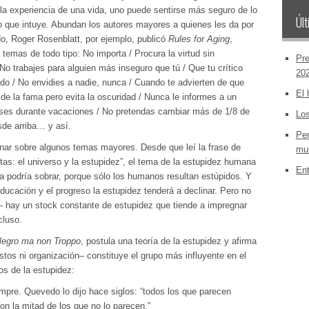
 la experiencia de una vida, uno puede sentirse más seguro de lo
Últ
o que intuye. Abundan los autores mayores a quienes les da por
do, Roger Rosenblatt, por ejemplo, publicó
Rules for Aging
,
 temas de todo tipo: No importa / Procura la virtud sin
Pre
No trabajes para alguien más inseguro que tú / Que tu crítico
20
ado / No envidies a nadie, nunca / Cuando te advierten de que
El 
de la fama pero evita la oscuridad / Nunca le informes a un
nses durante vacaciones / No pretendas cambiar más de 1/8 de
Los
sde arriba… y así.
Per
onar sobre algunos temas mayores. Desde que leí la frase de
mun
tas: el universo y la estupidez”, el tema de la estupidez humana
Ent
a podría sobrar, porque sólo los humanos resultan estúpidos. Y
ducación y el progreso la estupidez tenderá a declinar. Pero no
n– hay un stock constante de estupidez que tiende a impregnar
cluso.
legro ma non Troppo
, postula una teoría de la estupidez y afirma
estos ni organización– constituye el grupo más influyente en el
cos de la estupidez:
pre. Quevedo lo dijo hace siglos: “todos los que parecen
on la mitad de los que no lo parecen.”