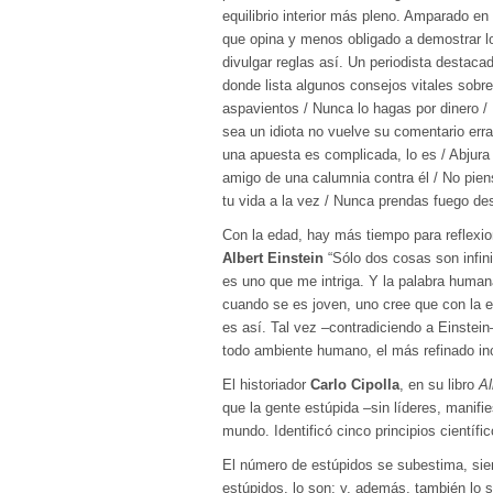
equilibrio interior más pleno. Amparado en
que opina y menos obligado a demostrar l
divulgar reglas así. Un periodista destaca
donde lista algunos consejos vitales sobre
aspavientos / Nunca lo hagas por dinero / 
sea un idiota no vuelve su comentario err
una apuesta es complicada, lo es / Abjura 
amigo de una calumnia contra él / No pie
tu vida a la vez / Nunca prendas fuego de
Con la edad, hay más tiempo para reflexi
Albert Einstein
“Sólo dos cosas son infini
es uno que me intriga. Y la palabra human
cuando se es joven, uno cree que con la e
es así. Tal vez –contradiciendo a Einstei
todo ambiente humano, el más refinado in
El historiador
Carlo Cipolla
, en su libro
Al
que la gente estúpida –sin líderes, manifi
mundo. Identificó cinco principios científi
El número de estúpidos se subestima, siem
estúpidos, lo son; y, además, también lo s