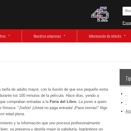
Espa
tros
Nuestras empresas
Información de interés
Tip
 tarifa de adulto mayor, con la ilusión de que ese pequeño extra
‏‏‎ ‎
durante los 100 minutos de la película. Hace días, yendo a
os que compraban entradas a la
Feria del Libro
. La joven a quien
‏‏‎ ‎
 firmeza: “¡Señor! ¡Usted no paga entrada! ¡Pase nomás!” Algo
Art
mi edad plena.
ocimiento y la información que uno procesa profesionalmente
 bien, se preserva y destila mejor la sabiduría, lográndose un