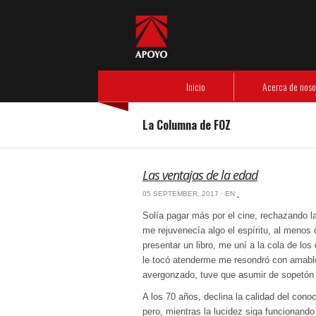
Header Menu
Inicio
Acerca de nosotros
- Nuestra experiencia
- Código de ética
Nuestras empresas
- APOYO Consultoría
- APOYO Comunicación
- APOYO Gestión Operativa
Información de interés
- Libros de FOZ
- Artículos de nuestros especialistas
- Revista Debate
Responsabilidad social
- Instituto APOYO
Inicio
Acerca de noso
La Columna de FOZ
Las ventajas de la edad
05 SEPTEMBER, 2017 · EN
‏‏‎ ‎
Solía pagar más por el cine, rechazando la
me rejuvenecía algo el espíritu, al menos 
presentar un libro, me uní a la cola de l
le tocó atenderme me resondró con amable
avergonzado, tuve que asumir de sopetón 
A los 70 años, declina la calidad del con
pero, mientras la lucidez siga funcionando