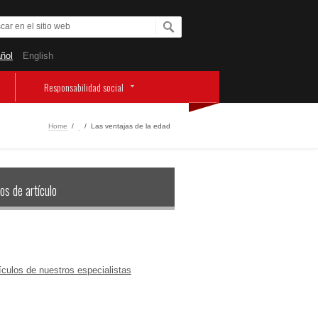
ñol
English
Responsabilidad social
Home
/
‏‏‎ ‎
/
Las ventajas de la edad
os de artículo
ículos de nuestros especialistas