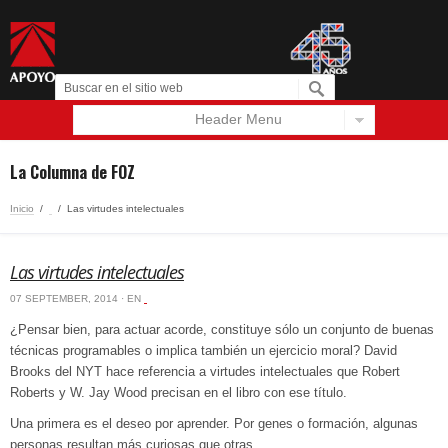
Header Menu
Español
English
La Columna de FOZ
Inicio
/
‏‏‎ ‎
/
Las virtudes intelectuales
Las virtudes intelectuales
07 SEPTEMBER, 2014 · EN
‏‏‎ ‎
¿Pensar bien, para actuar acorde, constituye sólo un conjunto de buenas
técnicas programables o implica también un ejercicio moral? David
Brooks del NYT hace referencia a virtudes intelectuales que Robert
Roberts y W. Jay Wood precisan en el libro con ese título.
Una primera es el deseo por aprender. Por genes o formación, algunas
personas resultan más curiosas que otras.