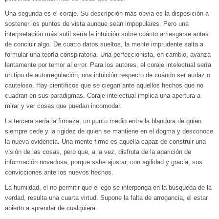
Una segunda es el coraje. Su descripción más obvia es la disposición a
sostener los puntos de vista aunque sean impopulares. Pero una
interpretación más sutil sería la intuición sobre cuánto arriesgarse antes
de concluir algo. De cuatro datos sueltos, la mente imprudente salta a
formular una teoría conspiratoria. Una perfeccionista, en cambio, avanza
lentamente por temor al error. Para los autores, el coraje intelectual sería
un tipo de autorregulación, una intuición respecto de cuándo ser audaz o
cauteloso. Hay científicos que se ciegan ante aquellos hechos que no
cuadran en sus paradigmas. Coraje intelectual implica una apertura a
mirar y ver cosas que puedan incomodar.
La tercera sería la firmeza, un punto medio entre la blandura de quien
siempre cede y la rigidez de quien se mantiene en el dogma y desconoce
la nueva evidencia. Una mente firme es aquella capaz de construir una
visión de las cosas, pero que, a la vez, disfruta de la aparición de
información novedosa, porque sabe ajustar, con agilidad y gracia, sus
convicciones ante los nuevos hechos.
La humildad, el no permitir que el ego se interponga en la búsqueda de la
verdad, resulta una cuarta virtud. Supone la falta de arrogancia, el estar
abierto a aprender de cualquiera.