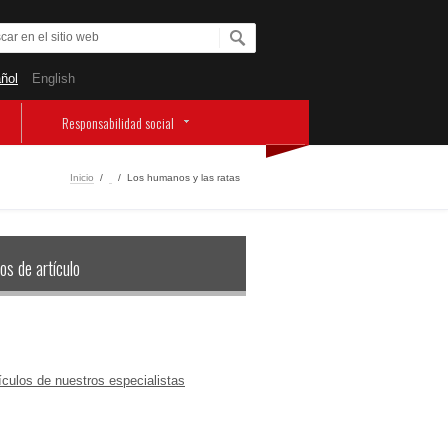
ñol
English
Responsabilidad social
Inicio
/
‏‏‎ ‎
/
Los humanos y las ratas
os de artículo
ículos de nuestros especialistas