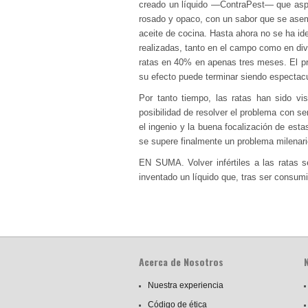
creado un líquido —ContraPest— que aspir
rosado y opaco, con un sabor que se asem
aceite de cocina. Hasta ahora no se ha ide
realizadas, tanto en el campo como en dive
ratas en 40% en apenas tres meses. El pr
su efecto puede terminar siendo espectacu
Por tanto tiempo, las ratas han sido v
posibilidad de resolver el problema con se
el ingenio y la buena focalización de esta
se supere finalmente un problema milenario
EN SUMA. Volver infértiles a las ratas 
inventado un líquido que, tras ser consumido
Acerca de Nosotros
Nuestra experiencia
Código de ética