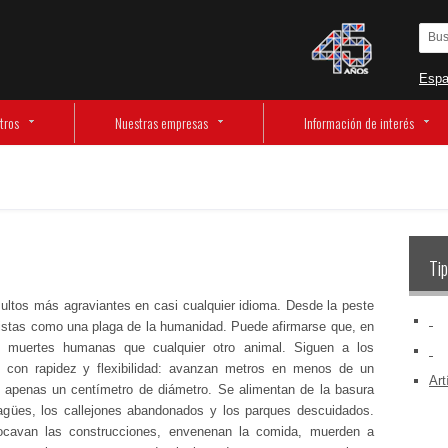
Espa
tros
Nuestras empresas
Información de interés
Tip
nsultos más agraviantes en casi cualquier idioma. Desde la peste
‏‏‎ ‎
 vistas como una plaga de la humanidad. Puede afirmarse que, en
s muertes humanas que cualquier otro animal. Siguen a los
‏‏‎ ‎
 con rapidez y flexibilidad: avanzan metros en menos de un
Art
 apenas un centímetro de diámetro. Se alimentan de la basura
agües, los callejones abandonados y los parques descuidados.
ocavan las construcciones, envenenan la comida, muerden a