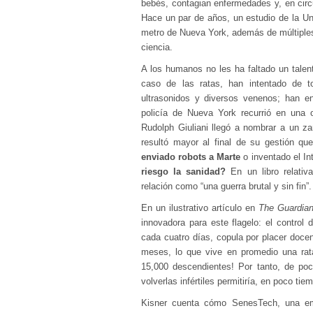
bebés, contagian enfermedades y, en circ
Hace un par de años, un estudio de la Un
metro de Nueva York, además de múltiples
ciencia.
A los humanos no les ha faltado un talen
caso de las ratas, han intentado de t
ultrasonidos y diversos venenos; han en
policía de Nueva York recurrió en una o
Rudolph Giuliani llegó a nombrar a un zar
resultó mayor al final de su gestión que
enviado robots a Marte
o inventado el In
riesgo la sanidad?
En un libro relativ
relación como “una guerra brutal y sin fin”.
En un ilustrativo artículo en
The Guardia
innovadora para este flagelo: el control
cada cuatro días, copula por placer docen
meses, lo que vive en promedio una rata
15,000 descendientes! Por tanto, de poc
volverlas infértiles permitiría, en poco ti
Kisner cuenta cómo SenesTech, una em