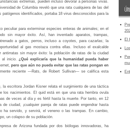
unstancias extremas, pueden incluso devorar a personas vivas.
iversidad de Columbia reveló que una rata cualquiera de las del
Últ
 patógenos identificados, portaba 18 virus desconocidos para la
Pre
to peculiar para exterminar especies enteras de animales; en el
20
odo sin mayor éxito. Así, han inventado aparatos, trampas,
El 
trenado a gatos, perros, incluso a coyotes, para cazarlas; la
portunidad al gas mostaza contra ellas. Incluso el exalcalde
Los
 antirratas sin mayor éxito: la población de ratas de la ciudad
Per
 al inicio.
¿Qué explicaría que la humanidad pueda haber
mun
ternet,
pero que aún no pueda evitar que las ratas pongan en
amente reciente —Rats, de Robert Sullivan— se califica esta
Ent
n
, la escritora Jordan Kisner relata el surgimiento de una táctica
 de los nacimientos. El quid está en que una rata hembra ovula
as de veces al día y es fértil hasta la muerte. Por tanto, en 12
 de ciudad, ¡cualquier pareja de ratas puede engendrar hasta
o ha servido, y servirá, el veneno o las trampas. En cambio,
empo, un colapso de su población.
presa de Arizona fundada por dos biólogas innovadoras, ha