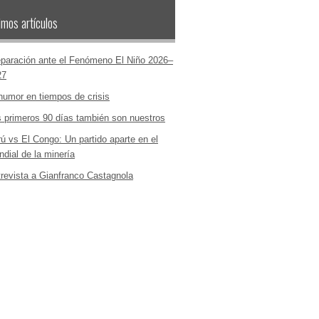
imos artículos
paración ante el Fenómeno El Niño 2026–
27
humor en tiempos de crisis
 primeros 90 días también son nuestros
ú vs El Congo: Un partido aparte en el
dial de la minería
revista a Gianfranco Castagnola