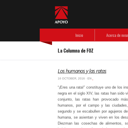
Header Menu
Inicio
Acerca de nosotros
- Nuestra experiencia
- Código de ética
Nuestras empresas
- APOYO Consultoría
- APOYO Comunicación
- APOYO Gestión Operativa
Información de interés
- Libros de FOZ
- Artículos de nuestros especialistas
- Revista Debate
Responsabilidad social
- Instituto APOYO
Inicio
Acerca de noso
La Columna de FOZ
Los humanos y las ratas
16 OCTOBER, 2016 · EN
‏‏‎ ‎
“¡Eres una rata!” constituye uno de los i
negra en el siglo XIV, las ratas han sido
conjunto, las ratas han provocado má
humanos, por el campo y las ciudades,
segundo y se escabullen por agujeros de
humana, se asientan y viven en los des
Diezman las cosechas de alimentos, s