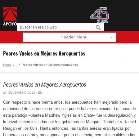
Header Menu
Español
English
Peores Vuelos en Mejores Aeropuertos
Home
/
‏‏‎ ‎
/
Peores Vuelos en Mejores Aeropuertos
Peores Vuelos en Mejores Aeropuertos
24 NOVEMBER, 2013 · EN
‏‏‎ ‎
Con respecto a hace treinta años, los aeropuertos han mejorado pero la
comodidad de los vuelos entre ellos puede haber disminuido. La causa de
esta paradoja –plantea Matthew Yglesias en
Slate
– fue la desregulación y
la privatización iniciadas por los gobiernos de Margaret Thatcher y Ronald
Reagan en los 80’s. Hasta entonces, las tarifas aéreas eran fijadas por
burocracias no muy preocupadas por la eficiencia, pero sí sensibles a las